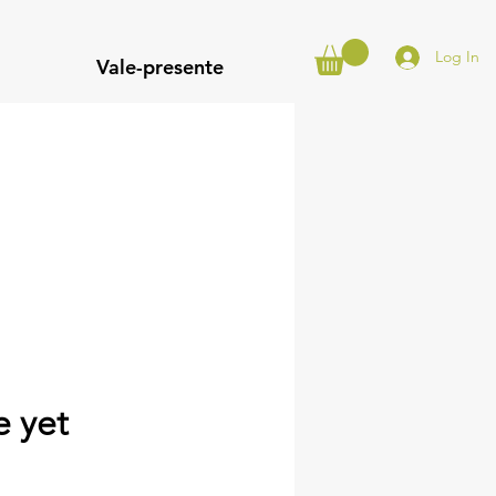
Log In
Vale-presente
e yet