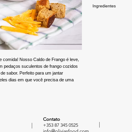
Caldo leve e nutriti
Ingredientes
desfiado, caldo de l
Produto congelado, 
Caldo de Frango: Cox
aquecimento.
sal do Himalaia, águ
(
leite
),
leite
integral
(difosfato dissódico)
cebolinha verde). Al
Faça um furo no plást
um recipiente adequ
 comida! Nosso Caldo de Frango é leve,
refeição no micro-o
 com pedaços suculentos de frango cozidos
minutos, aguarde 3 m
minutos. Dica: O che
de sabor. Perfeito para um jantar
sua refeição está p
ueles dias em que você precisa de uma
-18° na data da com
Contato
+353 87 345 0525
info@oliviasfood.com